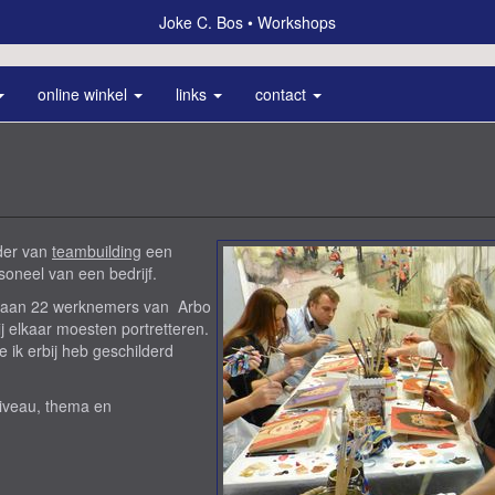
Joke C. Bos
Workshops
online winkel
links
contact
der van
teambuilding
een
oneel van een bedrijf.
g) aan 22 werknemers van Arbo
j elkaar moesten portretteren.
 ik erbij heb geschilderd
iveau, thema en