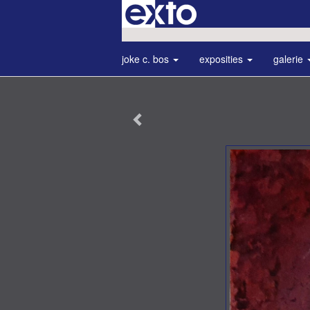
joke c. bos
exposities
galerie